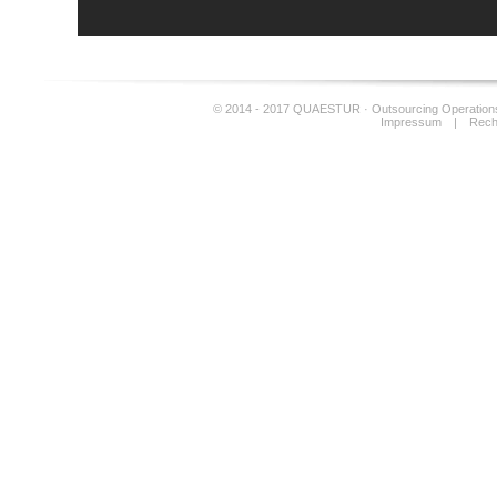
© 2014 - 2017 QUAESTUR · Outsourcing Operation
Impressum
|
Rech